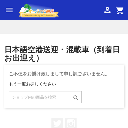


shopping_cart
日本語空港送迎
日本語空港送迎・混載車（到着日
お出迎え）
ご不便をお掛け致しまして申し訳ございません。
もう一度お探しください

Twitter
Instagram