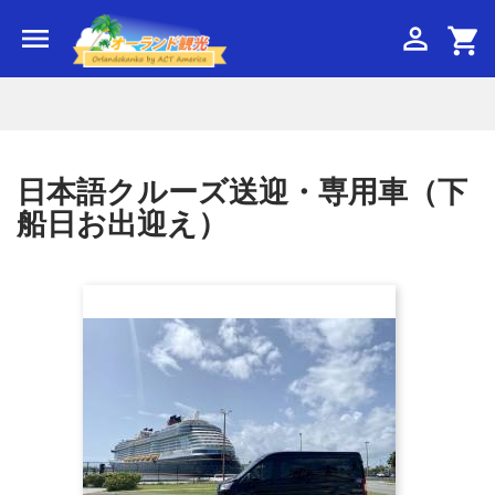


shopping_cart
専用車・ガイド手配
日本語クルーズ送迎・専用車（下
船日お出迎え）