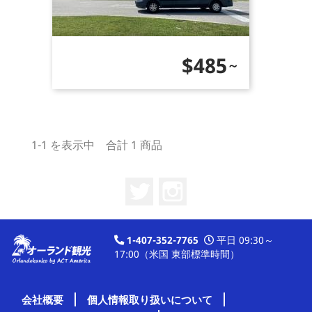
価
$485
格
1-1 を表示中 合計 1 商品
Twitter
Instagram
1-407-352-7765
平日 09:30～
17:00（米国 東部標準時間）
会社概要
個人情報取り扱いについて