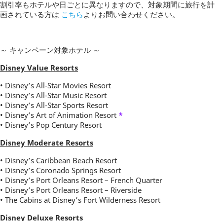
割引率もホテルや日ごとに異なりますので、対象期間に旅行を計
画されている方は
こちら
よりお問い合わせください。
～ キャンペーン対象ホテル ～
Disney Value Resorts
•
Disney’s All-Star Movies Resort
•
Disney’s All-Star Music Resort
•
Disney’s All-Star Sports Resort
•
Disney’s Art of Animation Resort
*
•
Disney’s Pop Century Resort
Disney Moderate Resorts
•
Disney’s Caribbean Beach Resort
•
Disney’s Coronado Springs Resort
•
Disney’s Port Orleans Resort – French Quarter
•
Disney’s Port Orleans Resort – Riverside
•
The Cabins at Disney’s Fort Wilderness Resort
Disney Deluxe Resorts