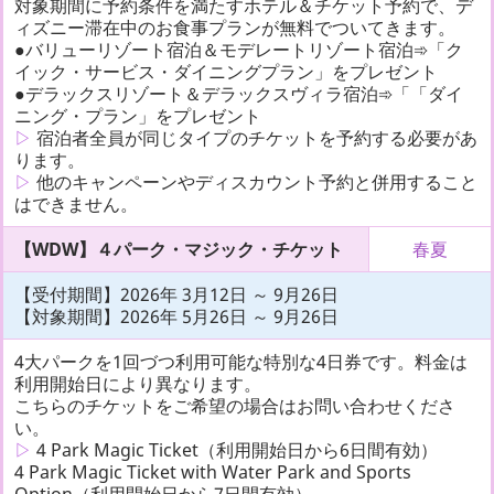
対象期間に予約条件を満たすホテル＆チケット予約で、デ
ィズニー滞在中のお食事プランが無料でついてきます。
●バリューリゾート宿泊＆モデレートリゾート宿泊➾「ク
イック・サービス・ダイニングプラン」をプレゼント
●デラックスリゾート＆デラックスヴィラ宿泊➾「「ダイ
ニング・プラン」をプレゼント
▷
宿泊者全員が同じタイプのチケットを予約する必要があ
ります。
▷
他のキャンペーンやディスカウント予約と併用すること
はできません。
【WDW】４パーク・マジック・チケット
春夏
【受付期間】2026年 3月12日 ～ 9月26日
【対象期間】2026年 5月26日 ～ 9月26日
4大パークを1回づつ利用可能な特別な4日券です。料金は
利用開始日により異なります。
こちらのチケットをご希望の場合はお問い合わせくださ
い。
▷
4 Park Magic Ticket（利用開始日から6日間有効）
4 Park Magic Ticket with Water Park and Sports
Option（利用開始日から7日間有効）