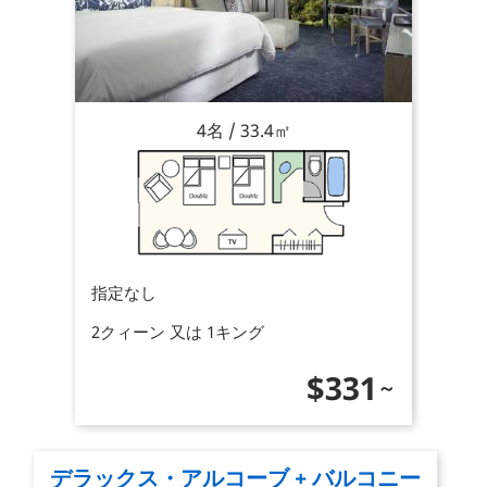
4名 / 33.4㎡
指定なし
2クィーン 又は 1キング
価
$331
格
デラックス・アルコーブ + バルコニー