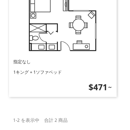
指定なし
1キング + 1ソファベッド
価
$471
格
1-2 を表示中 合計 2 商品