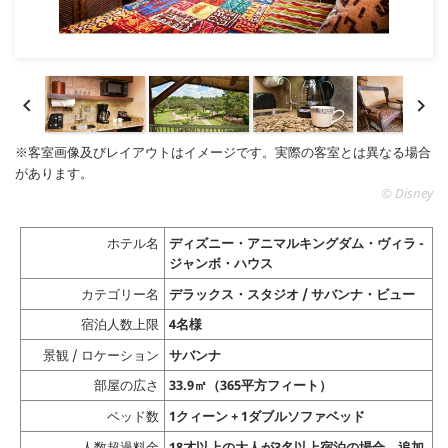


※客室画像及びレイアウトはイメージです。実際の客室とは異なる場合
があります。
© Disney
ホテル名
ディズニー・アニマルキングダム・ヴィラ -
ジャンボ・ハウス
カテゴリー名
デラックス・スタジオ / サバンナ・ビュー
宿泊人数上限
4名様
景観 / ロケーション
サバンナ
部屋の広さ
33.9㎡（365平方フィート）
ベッド数
1クィーン + 1ダブルソファベッド
人数超過料金
18才以上の大人が3名以上宿泊の場合、追加