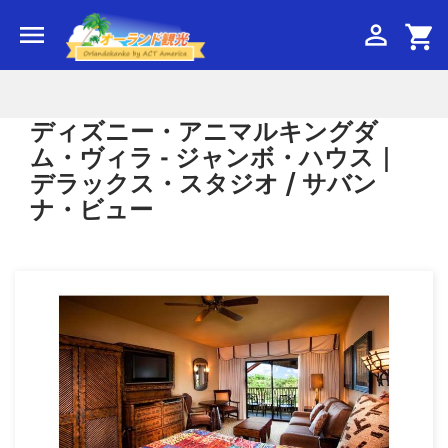


shopping_cart
ディズニー・アニマルキングダ
ム・ヴィラ - ジャンボ・ハウス｜
デラックス・スタジオ / サバン
ナ・ビュー