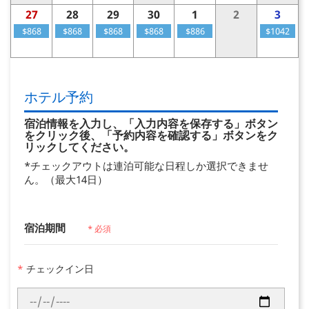
27
28
29
30
1
2
3
$868
$868
$868
$868
$886
$1042
ホテル予約
宿泊情報を入力し、「入力内容を保存する」ボタン
をクリック後、「予約内容を確認する」ボタンをク
リックしてください。
*チェックアウトは連泊可能な日程しか選択できませ
ん。（最大14日）
宿泊期間
* 必須
*
チェックイン日