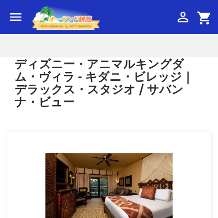


shopping_cart
ディズニー・アニマルキングダ
ム・ヴィラ - キダニ・ビレッジ｜
デラックス・スタジオ / サバン
ナ・ビュー