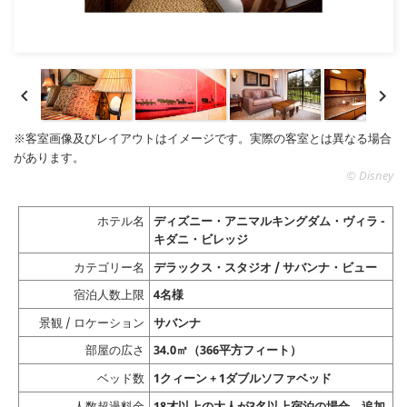


※客室画像及びレイアウトはイメージです。実際の客室とは異なる場合
があります。
© Disney
ホテル名
ディズニー・アニマルキングダム・ヴィラ -
キダニ・ビレッジ
カテゴリー名
デラックス・スタジオ / サバンナ・ビュー
宿泊人数上限
4名様
景観 / ロケーション
サバンナ
部屋の広さ
34.0㎡（366平方フィート）
ベッド数
1クィーン + 1ダブルソファベッド
人数超過料金
18才以上の大人が3名以上宿泊の場合、追加