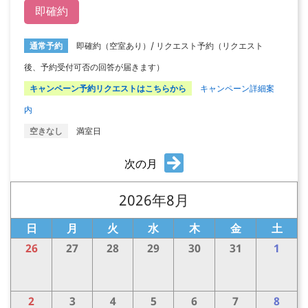
即確約
通常予約
即確約（空室あり）/ リクエスト予約（リクエスト
後、予約受付可否の回答が届きます）
キャンペーン予約リクエストはこちらから
キャンペーン詳細案
内
空きなし
満室日
次の月
2026年8月
日
月
火
水
木
金
土
26
27
28
29
30
31
1
2
3
4
5
6
7
8