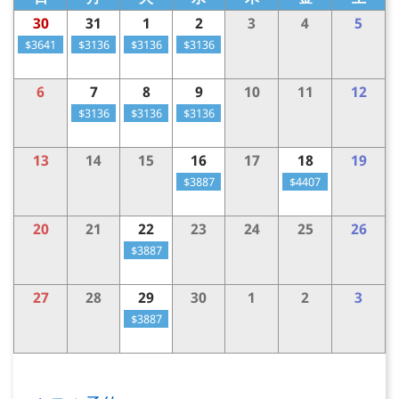
30
31
1
2
3
4
5
$3641
$3136
$3136
$3136
6
7
8
9
10
11
12
$3136
$3136
$3136
13
14
15
16
17
18
19
$3887
$4407
20
21
22
23
24
25
26
$3887
27
28
29
30
1
2
3
$3887