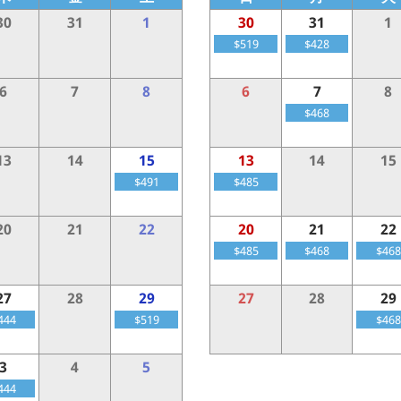
30
31
1
30
31
1
$519
$428
6
7
8
6
7
8
$468
13
14
15
13
14
15
$491
$485
20
21
22
20
21
22
$485
$468
$468
27
28
29
27
28
29
444
$519
$468
3
4
5
444