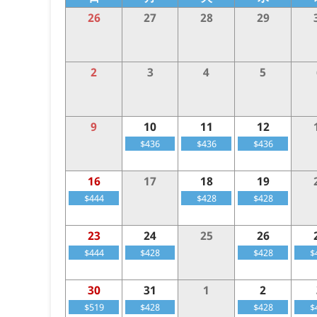
26
27
28
29
2
3
4
5
9
10
11
12
$436
$436
$436
16
17
18
19
$444
$428
$428
23
24
25
26
$444
$428
$428
$
30
31
1
2
$519
$428
$428
$