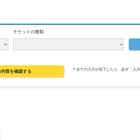
チケットの種類
* 全ての入力が完了したら、必ず「入
力内容を確認する
er
Instagram