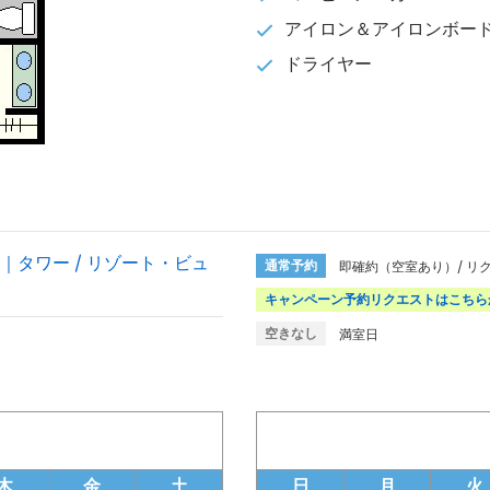
アイロン＆アイロンボー
ドライヤー
タワー / リゾート・ビュ
通常予約
即確約（空室あり）/ リ
キャンペーン予約リクエストはこちら
空きなし
満室日
木
金
土
日
月
火