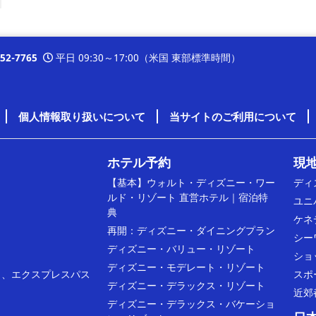
352-7765
平日 09:30～17:00（米国 東部標準時間）
個人情報取り扱いについて
当サイトのご利用について
ホテル予約
現地
【基本】ウォルト・ディズニー・ワー
ディ
ルド・リゾート 直営ホテル｜宿泊特
ユニ
典
ケネ
再開：ディズニー・ダイニングプラン
ク
シー
ディズニー・バリュー・リゾート
ショ
ディズニー・モデレート・リゾート
）、エクスプレスパス
スポ
ディズニー・デラックス・リゾート
近郊
ディズニー・デラックス・バケーショ