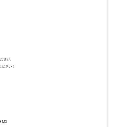
ださい。
ださい ）
H MS