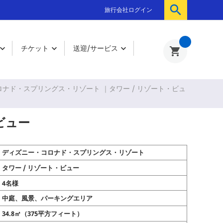

旅行会社ログイン
0
チケット
送迎/サービス



shopping_cart
ナド・スプリングス・リゾート ｜タワー / リゾート・ビュ
ビュー
ディズニー・コロナド・スプリングス・リゾート
タワー / リゾート・ビュー
4名様
中庭、風景、パーキングエリア
34.8㎡（375平方フィート）