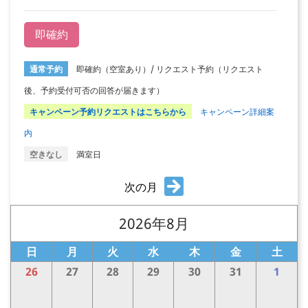
即確約
通常予約
即確約（空室あり）/ リクエスト予約（リクエスト
後、予約受付可否の回答が届きます）
キャンペーン予約リクエストはこちらから
キャンペーン詳細案
内
空きなし
満室日
次の月
2026年8月
日
月
火
水
木
金
土
26
27
28
29
30
31
1