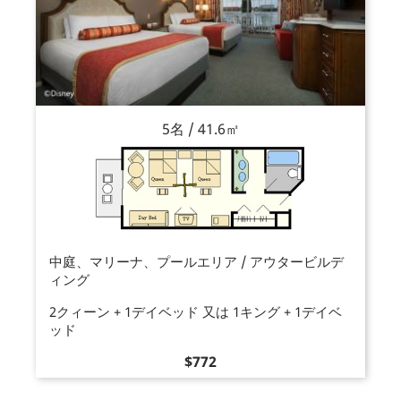
5名 / 41.6㎡
中庭、マリーナ、プールエリア / アウタービルデ
ィング
2クィーン + 1デイベッド 又は 1キング + 1デイベ
ッド
価
$772
格