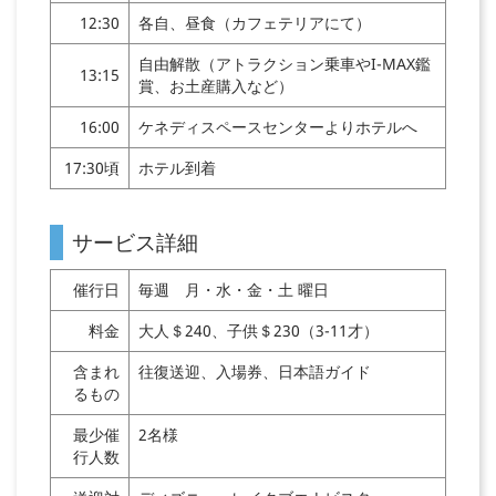
12:30
各自、昼食（カフェテリアにて）
自由解散（アトラクション乗車やI-MAX鑑
13:15
賞、お土産購入など）
16:00
ケネディスペースセンターよりホテルへ
17:30頃
ホテル到着
サービス詳細
催行日
毎週 月・水・金・土 曜日
料金
大人＄240、子供＄230（3-11才）
含まれ
往復送迎、入場券、日本語ガイド
るもの
最少催
2名様
行人数