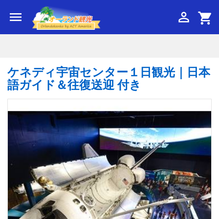


shopping_cart
ケネディ宇宙センター１日観光｜日本
語ガイド＆往復送迎 付き