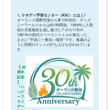
＼ ケネディ宇宙センター（KSC）とは /／
オーランド国際空港から車で約50分、ディズ
ニーワールドからは約1時間強。1969年に人類
初の月面着陸を成し遂げたアポロ11号や、
1981年の初代スペースシャトルが旅立った、
まさに“宇宙に一番近い場所”です。毎週のよ
うに民間ロケットの打ち上げも行われていま
す。
【 30
周年
記念
】
「ハ
ッピ
ーフ
ライ
デー