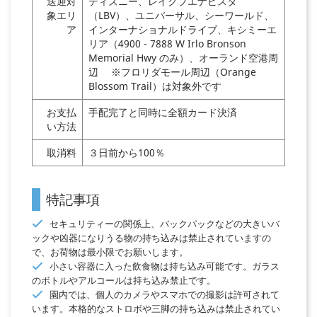
送迎対
ディズニー、レイクブエナビスタ
象エリ
（LBV）、ユニバーサル、シーワールド、
ア
インターナショナルドライブ、キシミーエ
リア（4900 - 7888 W Irlo Bronson
Memorial Hwy のみ）、オーランド空港周
辺 ※フロリダモール周辺（Orange
Blossom Trail）は対象外です
お支払
手配完了と同時に全額カード決済
い方法
取消料
３日前から100％
特記事項
セキュリティーの関係上、バックパックなどの大きいバ
ックや凶器になりうる物の持ち込みは禁止されていますの
で、お荷物は最小限でお願いします。
小さい容器に入った飲食物は持ち込み可能です。ガラス
のボトルやアルコールは持ち込み禁止です。
園内では、個人のカメラやスマホでの撮影は許可されて
います。本格的なストロボや三脚の持ち込みは禁止されてい