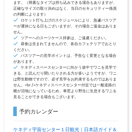
ます。（簡素なタイプは持ち込みできる場合もありますが、
正確なサイズの取り決めはなく、当日のセキュリティー係員
の判断によります）
ロケット打ち上げのスケジュールにより、急遽バスツア
ーが運休になる日もございますが、その場合ご返金はありま
せん。
ツアーへのスーツケース持参は、ご遠慮ください。
昼食は含まれてませんので、各自カフェテリアでおとり
ください。
バスツアーの見学ポイントは、予告なく変更となる場合
があります。
ケネディスペースセンターに向かう途中でワニを見学で
きる、と読んだり聞いたりされる方が多いようですが、ワニ
は野生動物ですので、必ず見学をお約束するものではありま
せん。<br />ケネディスペースセンター付近では一般道路の
横が沼地になっているため、車窓より野生に生息するワニを
見ることができる場合もございます。
予約カレンダー
ケネディ宇宙センター１日観光｜日本語ガイド＆