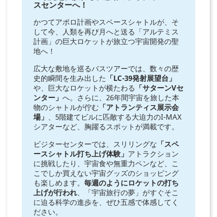
スセンターへ！
かつてアポロ計画やスペースシャトルが、そ
して今、人類を再び月へと送る「アルテミス
計画」の巨大ロケットが旅立つ宇宙開発の聖
地へ！
広大な敷地を巡るバスツアーでは、数々の歴
史的瞬間を生み出した
「LC-39発射展望台」
や、巨大なロケットが横たわる
「サターンVセ
ンター」
へ。さらに、26年間宇宙を旅した本
物のシャトルが佇む
「アトランティス展示会
場」
、5階建てビルに匹敵する大迫力のI-MAX
シアターなど、胸躍るスポットが満載です。
ビジターセンターでは、スリリングな
「スペ
ースシャトル打ち上げ体験」
アトラクション
に挑戦したり、宇宙食や無重力ペンなど、こ
こでしか買えない宇宙グッズのショッピング
も楽しめます。
毎週のようにロケットの打ち
上げが行われ
、「宇宙旅行の夢」がすぐそこ
に迫る科学の進歩を、ぜひ五感で体感してく
ださい。