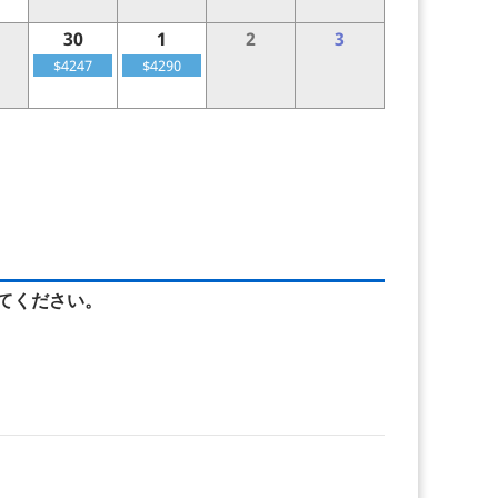
30
1
2
3
$4247
$4290
てください。