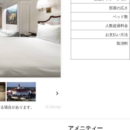
部屋の広さ
ベッド数
人数超過料金
お支払い方法
取消料

© Disney
なる場合があります。
アメニティー