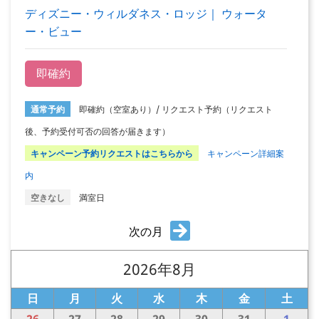
ディズニー・ウィルダネス・ロッジ｜ ウォータ
ー・ビュー
即確約
通常予約
即確約（空室あり）/ リクエスト予約（リクエスト
後、予約受付可否の回答が届きます）
キャンペーン予約リクエストはこちらから
キャンペーン詳細案
内
空きなし
満室日
次の月
2026年8月
日
月
火
水
木
金
土
26
27
28
29
30
31
1