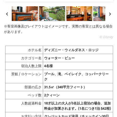


※客室画像及びレイアウトはイメージです。実際の客室とは異なる場合
があります。
© Disney
ホテル名
ディズニー・ウィルダネス・ロッジ
カテゴリー名
ウォーター・ビュー
宿泊人数上限
4名様
景観 / ロケーション
プール、滝、ベイレイク、コッパークリー
ク
部屋の広さ
31.5㎡（340平方フィート）
ベッド数
2クィーン
人数超過料金
18才以上の大人が3名以上宿泊の場合、追加
料金が加算されます。(1名につき1泊 $42程)
お支払い方法
クレジットカード決済（チェックイン30日