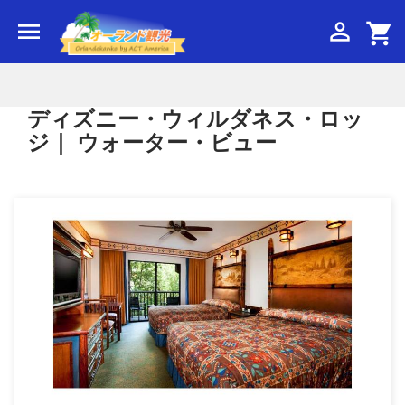


shopping_cart
ディズニー・ウィルダネス・ロッ
ジ｜ ウォーター・ビュー